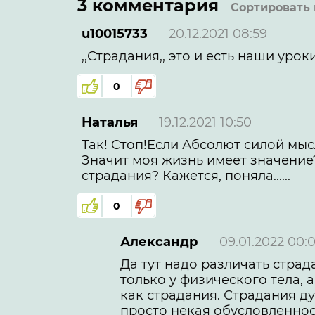
3 комментария
Сортировать 
u10015733
20.12.2021 08:59
,,Страдания,, это и есть наши уро
0
Наталья
19.12.2021 10:50
Так! Стоп!Если Абсолют силой мыс
Значит моя жизнь имеет значение
страдания? Кажется, поняла......
0
Александр
09.01.2022 00:
Да тут надо различать страд
только у физического тела, 
как страдания. Страдания ду
просто некая обусловленнос