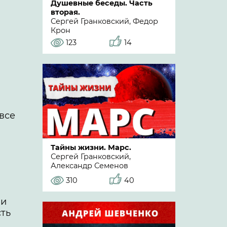
Душевные беседы. Часть
вторая.
Сергей Гранковский, Федор
Крон
123
14
все
Тайны жизни. Марс.
Сергей Гранковский,
Александр Семенов
310
40
ии
сть