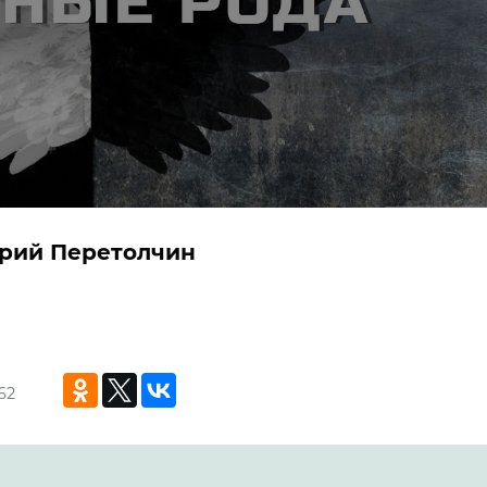
трий Перетолчин
62