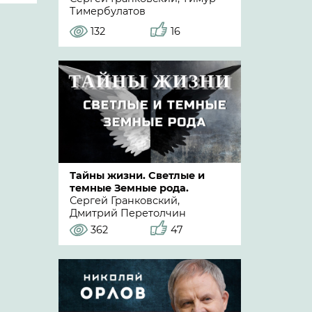
Тимербулатов
132
16
Тайны жизни. Светлые и
темные Земные рода.
Сергей Гранковский,
Дмитрий Перетолчин
362
47